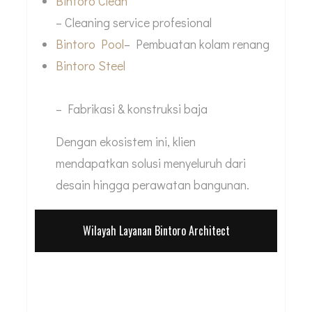
Bintoro Clean
– Cleaning service profesional
Bintoro Pool
– Pembuatan kolam renang
Bintoro Steel
– Fabrikasi & konstruksi baja
Dengan ekosistem ini, klien
mendapatkan solusi menyeluruh dari
desain hingga perawatan bangunan.
Wilayah Layanan Bintoro Architect