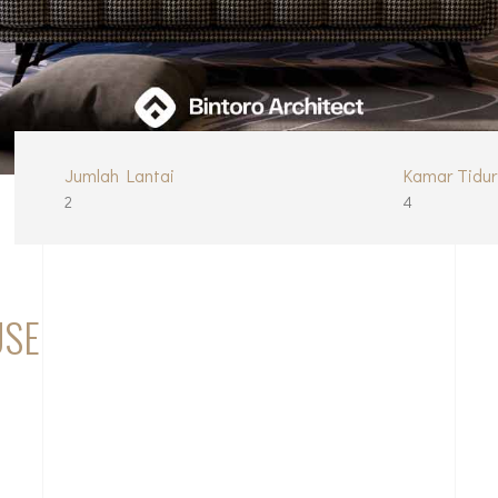
Jumlah Lantai
Kamar Tidur
2
4
USE