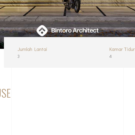
Jumlah Lantai
Kamar Tidur
3
4
USE