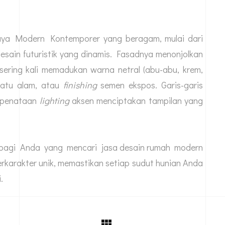
gaya Modern Kontemporer yang beragam, mulai dari
esain futuristik yang dinamis. Fasadnya menonjolkan
 sering kali memadukan warna netral (abu-abu, krem,
batu alam, atau
finishing
semen ekspos. Garis-garis
n penataan
lighting
aksen menciptakan tampilan yang
t bagi Anda yang mencari
jasa desain rumah
modern
erkarakter unik, memastikan setiap sudut hunian Anda
.