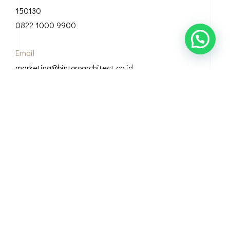
150130
0822 1000 9900
Email
marketing@bintoroarchitect.co.id
Our Address
Grha Bintoro, Casamora Square Jl. Sirsak, Ciganjur, Kec.
Jagakarsa, Kota Jakarta Selatan, 12630
© Copyright 2026 Bintoro Architect