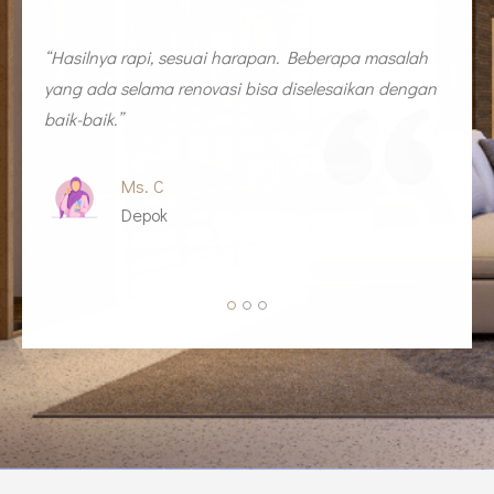
n
“Hasilnya rapi, sesuai harapan. Beberapa masalah
“
yang ada selama renovasi bisa diselesaikan dengan
y
baik-baik.”
b
Ms. C
Depok