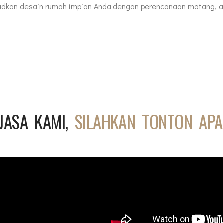
dkan desain rumah impian Anda dengan perencanaan matang, a
JASA KAMI,
SILAHKAN TONTON AP