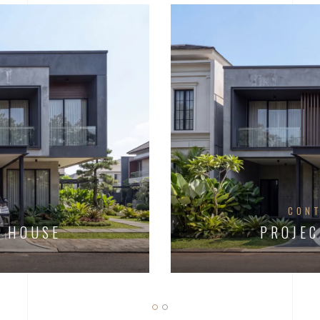
R
CON
H HOUSE
PROJEC