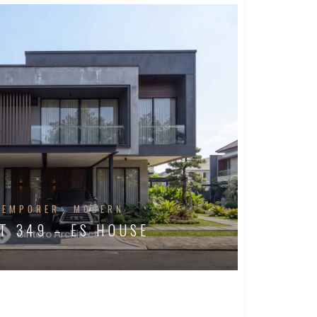
TEMPORER
MODERN
T 349 – ES HOUSE