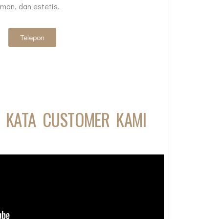
man, dan estetis.
Telepon
A KATA CUSTOMER KAMI