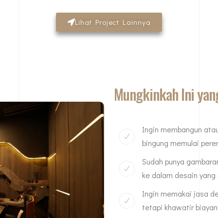
Lihat Project Lainnya
Mungkinkah Ini yan
Ingin membangun atau
bingung memulai per
Sudah punya gambaran
ke dalam desain yang
Ingin memakai jasa de
tetapi khawatir biaya