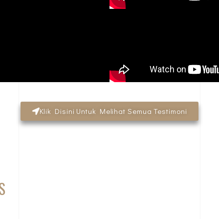
Klik Disini Untuk Melihat Semua Testimoni
S